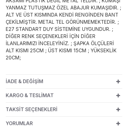
AKSAMI PLASTİK DEĞİL METAL TELDİR. ; KUMAŞI
YANMAZ TUTUŞMAZ ÖZEL ABAJUR KUMAŞIDIR. ;
ALT VE ÜST KISMINDA KENDİ RENGİNDEN BANT
ÇEKİLMİŞTİR. METAL TEL GÖRÜNMEMEKTEDİR. ;
E27 STANDART DUY SİSTEMİNE UYGUNDUR. ;
DİĞER RENK SEÇENEKLERİ İÇİN DİĞER
İLANLARIMIZI İNCELEYİNİZ. ; ŞAPKA ÖLÇÜLERİ
ALT KISMI 25CM ; ÜST KISMI 15CM ; YÜKSEKLİK
20CM;
İADE & DEĞİŞİM
KARGO & TESLİMAT
TAKSİT SEÇENEKLERİ
YORUMLAR