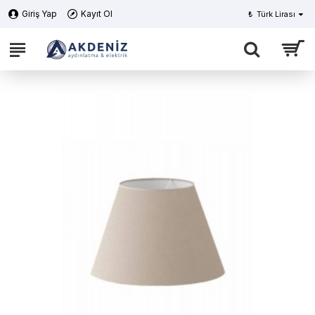
Giriş Yap
Kayıt Ol
₺
Türk Lirası