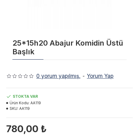
25*15h20 Abajur Komidin Üstü
Başlık
0 yorum yapılmış.
-
Yorum Yap
STOKTA VAR
Ürün Kodu:
AA119
SKU:
AA119
780,00 ₺