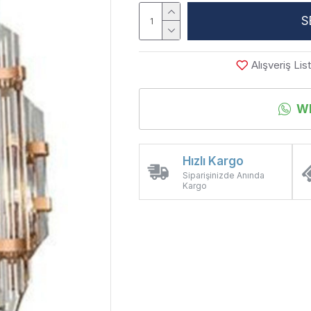
S
Alışveriş Li
WH
Hızlı Kargo
Siparişinizde Anında
Kargo