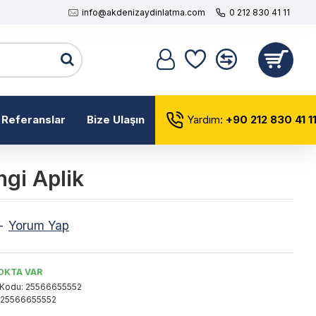
info@akdenizaydinlatma.com
0 212 830 41 11
Referanslar
Bize Ulaşın
Yardım:
+90 212 830 41 1
ngi Aplik
-
Yorum Yap
OKTA VAR
 Kodu:
25566655552
25566655552