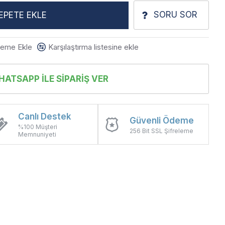
SORU SOR
EPETE EKLE
steme Ekle
Karşılaştırma listesine ekle
ATSAPP İLE SIPARIŞ VER
Canlı Destek
Güvenli Ödeme
%100 Müşteri
256 Bit SSL Şifreleme
Memnuniyeti