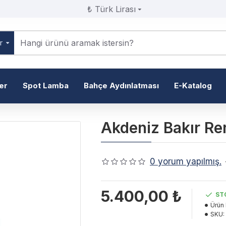
₺
Türk Lirası
r
er
Spot Lamba
Bahçe Aydınlatması
E-Katalog
Akdeniz Bakır Re
0 yorum yapılmış.
5.400,00 ₺
ST
Ürün
SKU: