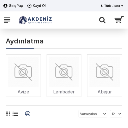
Giriş Yap
Kayıt Ol
₺
Türk Lirası
Aydınlatma
Avize
Lambader
Abajur