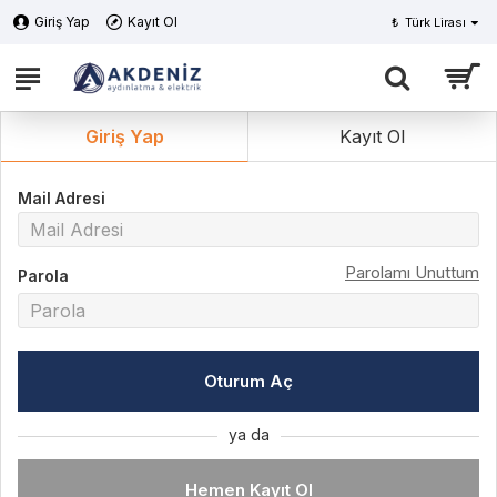
Giriş Yap
Kayıt Ol
₺
Türk Lirası
Giriş Yap
Kayıt Ol
Mail Adresi
Parolamı Unuttum
Parola
Oturum Aç
ya da
Hemen Kayıt Ol