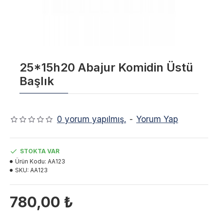
25*15h20 Abajur Komidin Üstü
Başlık
0 yorum yapılmış.
-
Yorum Yap
STOKTA VAR
Ürün Kodu:
AA123
SKU:
AA123
780,00 ₺