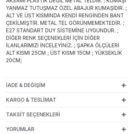
AKSAMI PLASTİK DEĞİL METAL TELDİR. ; KUMAŞI
YANMAZ TUTUŞMAZ ÖZEL ABAJUR KUMAŞIDIR. ;
ALT VE ÜST KISMINDA KENDİ RENGİNDEN BANT
ÇEKİLMİŞTİR. METAL TEL GÖRÜNMEMEKTEDİR. ;
E27 STANDART DUY SİSTEMİNE UYGUNDUR. ;
DİĞER RENK SEÇENEKLERİ İÇİN DİĞER
İLANLARIMIZI İNCELEYİNİZ. ; ŞAPKA ÖLÇÜLERİ
ALT KISMI 25CM ; ÜST KISMI 15CM ; YÜKSEKLİK
20CM;
İADE & DEĞİŞİM
KARGO & TESLİMAT
TAKSİT SEÇENEKLERİ
YORUMLAR