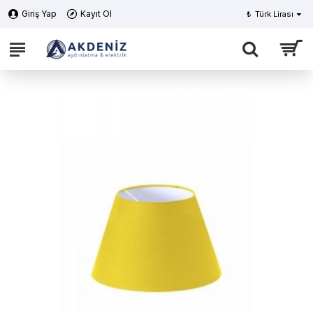
Giriş Yap
Kayıt Ol
₺
Türk Lirası