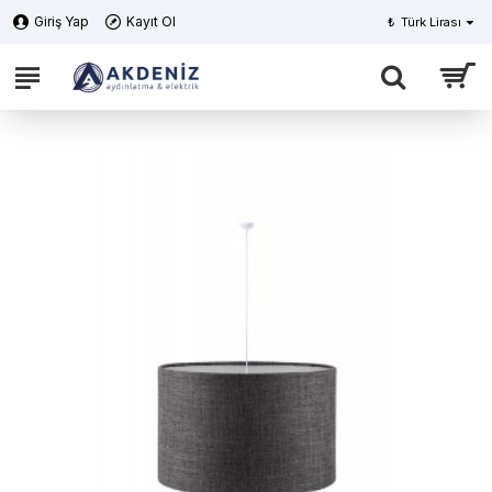
Giriş Yap
Kayıt Ol
₺
Türk Lirası