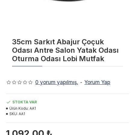
35cm Sarkıt Abajur Çoçuk
Odası Antre Salon Yatak Odası
Oturma Odası Lobi Mutfak
0 yorum yapılmış.
-
Yorum Yap
STOKTA VAR
Ürün Kodu:
AA1
SKU:
AA1
1.092,00 ₺