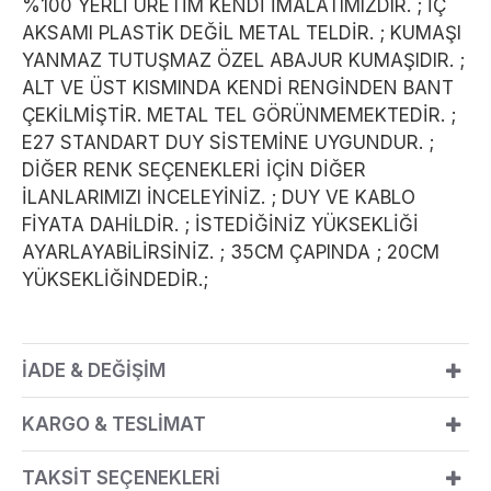
%100 YERLİ ÜRETİM KENDİ İMALATIMIZDIR. ; İÇ
AKSAMI PLASTİK DEĞİL METAL TELDİR. ; KUMAŞI
YANMAZ TUTUŞMAZ ÖZEL ABAJUR KUMAŞIDIR. ;
ALT VE ÜST KISMINDA KENDİ RENGİNDEN BANT
ÇEKİLMİŞTİR. METAL TEL GÖRÜNMEMEKTEDİR. ;
E27 STANDART DUY SİSTEMİNE UYGUNDUR. ;
DİĞER RENK SEÇENEKLERİ İÇİN DİĞER
İLANLARIMIZI İNCELEYİNİZ. ; DUY VE KABLO
FİYATA DAHİLDİR. ; İSTEDİĞİNİZ YÜKSEKLİĞİ
AYARLAYABİLİRSİNİZ. ; 35CM ÇAPINDA ; 20CM
YÜKSEKLİĞİNDEDİR.;
İADE & DEĞİŞİM
KARGO & TESLİMAT
TAKSİT SEÇENEKLERİ