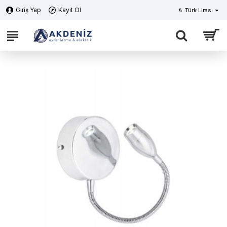
Giriş Yap
Kayıt Ol
₺
Türk Lirası