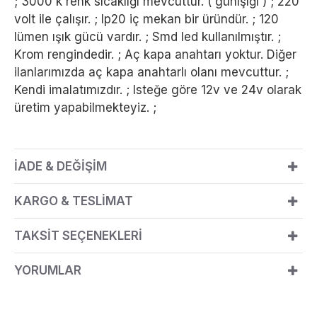
; 3000 k renk sıcaklığı mevcuttur. ( günışığı ) ; 220
volt ile çalışır. ; Ip20 iç mekan bir üründür. ; 120
lümen ışık gücü vardır. ; Smd led kullanılmıştır. ;
Krom rengindedir. ; Aç kapa anahtarı yoktur. Diğer
ilanlarımızda aç kapa anahtarlı olanı mevcuttur. ;
Kendi imalatımızdır. ; Isteğe göre 12v ve 24v olarak
üretim yapabilmekteyiz. ;
İADE & DEĞİŞİM
KARGO & TESLİMAT
TAKSİT SEÇENEKLERİ
YORUMLAR